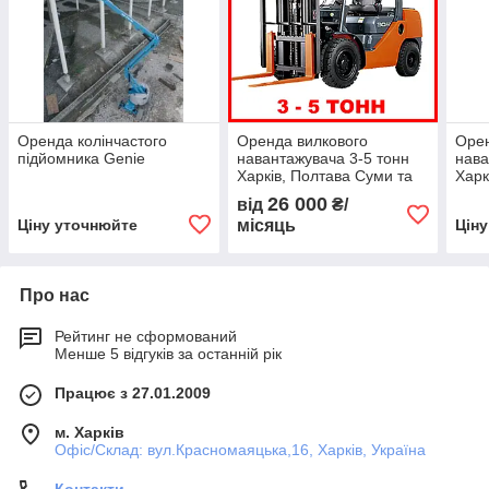
Оренда колінчастого
Оренда вилкового
Орен
підйомника Genie
навантажувача 3-5 тонн
нава
Харків, Полтава Суми та
Харк
ін.
ін.
26 000
від
₴/
Ціну уточнюйте
місяць
Цін
Про нас
Рейтинг не сформований
Менше 5 відгуків за останній рік
Працює з 27.01.2009
м. Харків
Офіс/Склад: вул.Красномаяцька,16, Харків, Україна