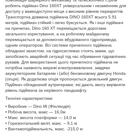
роблять підіймач Dino 160XT універсальним і незамінним для
доступу у важкодоступні місця з високим рівнем перекриттів.
Транспортна довжина підіймача DINO 160XT всього 5.91
метрів, підіймач стійкий і легко буксується. Як і інші підіймачі
на причепах, Dino 160 XT переміщається дорогами
загального користування, а на робочому майданчику
переміщається за допомогою вбудованого гідропривода,
одним оператором. Всі системи причепного підіймача
обладнані захистом, на гідросистемах стоять замки, що
запобігають аварійній ситуації під час обривання гідравлічних
рукавів. Для використання цього причепного підіймача не
потрібна наявність мережі електроживлення, завдяки
акумуляторним батареям і (або) бензиновому двигуну Honda
(опція). Як додаткова опція пропонується дизельний двигун.
Підіймач обладнаний аутригерами, які дають змогу вирівняти
рівень підіймача за нерівного ландшафту.
Технічні характеристики:
• Виробник — Dino lift (Фінляндія)
• Робоча висота, макс — 16,0м
• Макс. висота платформи — 14,0 м
• Горизонтальний виліт, макс. – 9,1 м
• Вантажопідіймальність, макс. -215,0 кг