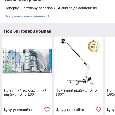
Повернення товару впродовж 14 днів за домовленістю
Всі умови повернення
Подібні товари компанії
Причіпний телескопічний
Причіпний підіймач Dino
Прич
підіймач Dino 180T
180XT II
160X
Ціну уточнюйте
Ціну уточнюйте
Цін