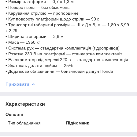
• Розмір платформи — 0,7 х 1,3 м
• Поворот вежі — без обмежень
• Керування стрілою — пропорційне
• Кут повороту платформи щодо стріли — 90 г.
• Транспортні габаритні розміри — Ш х Д х В, м — 1,80 х 5,99
х 2,29
• Ширина з опорами — 3,8 м
• Маса — 1960 кг
• Система рух — стандартна комплектація (гідропривод)
• Розетка 230 В на платформі — стандартна комплектація
• Електромотор від мережі 220 в — стандартна комплектація
• Здатність долати підйом — 25%
• Додаткове обладнання — бензиновий двигун Honda
Приховати
Характеристики
Основні
Тип обладнання
Підйомник