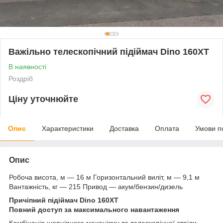
Важільно телескопічний підіймач Dino 160XT
В наявності
Роздріб
Ціну уточнюйте
Опис
Характеристики
Доставка
Оплата
Умови п
Опис
Робоча висота, м — 16 м Горизонтальний виліт, м — 9,1 м
Вантажність, кг — 215 Привод — акум/бензин/дизель
Причіпний підіймач Dino 160XT
Повний доступ за максимального навантаження
Комбінація шарнірного механізму та телескопічної стріли