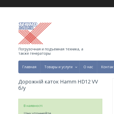
Погрузочная и подъемная техника, а
также генераторы
Главная
Товары и услуги
О нас
Контак
Дорожній каток Hamm HD12 VV
б/у
В наявності
Ціну уточнюйте