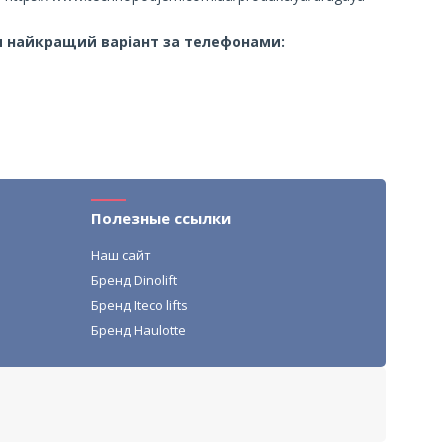
и найкращий варіант за телефонами:
Полезные ссылки
Наш сайт
Бренд Dinolift
Бренд Iteco lifts
Бренд Haulotte