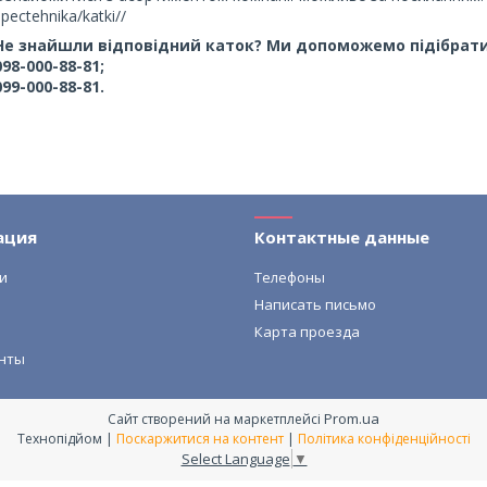
spectehnika/katki//
Не знайшли відповідний каток? Ми допоможемо підібрат
098-000-88-81;
099-000-88-81.
ация
Контактные данные
и
Телефоны
Написать письмо
Карта проезда
нты
Prom.ua
Сайт створений на маркетплейсі
Технопідйом |
Поскаржитися на контент
|
Політика конфіденційності
Select Language
▼