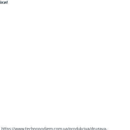
іки!
ttps://www.technopodjem.com.ua/produkciya/drugaya-