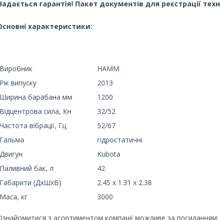
Надається гарантія! Пакет документів для реєстрації техн
Основні характеристики:
Виробник
HAMM
Рік випуску
2013
Ширина барабана мм
1200
Відцентрова сила, Кн
32/52
Частота вібрації, Гц
52/67
Гальма
гідростатичні
Двигун
Kubota
Паливний бак, л
42
Габарити (ДхШхВ)
2.45 х 1.31 х 2.38
Маса, кг
3000
Ознайомитися з асортиментом компанії можливе за посиланням: h