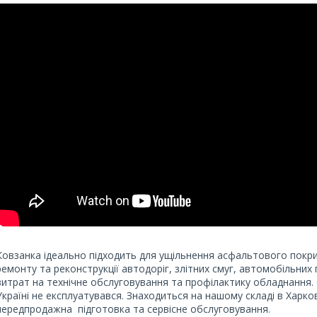
Ковзанка ідеально підходить для ущільнення асфальтового покри
ремонту та реконструкції автодоріг, злітних смуг, автомобільних п
витрат на технічне обслуговування та профілактику обладнання
Україні не експлуатувався. Знаходиться на нашому складі в Харко
передпродажна підготовка та сервісне обслуговування.