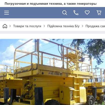
Погрузочная и подъемная техника, а также генераторы
Товари та послуги
Підйомна техніка Б/у
Продажа сам