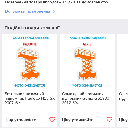
Повернення товару впродовж 14 днів за домовленістю
Всі умови повернення
Подібні товари компанії
Дизельний ножичний
Самохідний ножичний
Орен
підйомник Haulotte H18 SX
підйомник Genie GS1930
піді
2007 б/в
2012 б/в
Ціну уточнюйте
Ціну уточнюйте
Цін