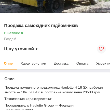
Продажа самохідних підйомників
В наявності
Роздріб
Ціну уточнюйте
Опис
Характеристики
Доставка
Оплата
Умови п
Опис
Продажа ножничного подъемника Haulotte H 18 SX, рабочая
высота — 18м, 2004 г. в. состояние нового цена 29500 дол
Технические характеристики:
Производитель Haulotte Group — Франция
Год выпуска 2002