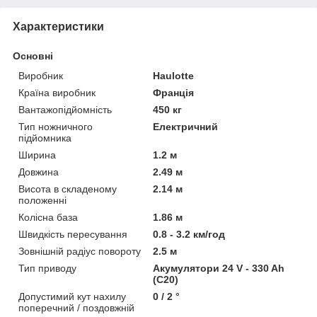
Характеристики
Основні
Виробник
Haulotte
Країна виробник
Франція
Вантажопідйомність
450 кг
Тип ножничного
Електричний
підйомника
Ширина
1.2 м
Довжина
2.49 м
Висота в складеному
2.14 м
положенні
Колісна база
1.86 м
Швидкість пересування
0.8 - 3.2 км/год
Зовнішній радіус повороту
2.5 м
Тип приводу
Акумулятори 24 V - 330 Ah
(C20)
Допустимий кут нахилу
0 / 2 °
поперечний / поздовжній