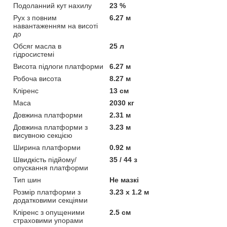
Подоланний кут нахилу
23 %
Рух з повним
6.27 м
навантаженням на висоті
до
Обсяг масла в
25 л
гідросистемі
Висота підлоги платформи
6.27 м
Робоча висота
8.27 м
Кліренс
13 см
Маса
2030 кг
Довжина платформи
2.31 м
Довжина платформи з
3.23 м
висувною секцією
Ширина платформи
0.92 м
Швидкість підйому/
35 / 44 з
опускання платформи
Тип шин
Не мазкі
Розмір платформи з
3.23 x 1.2 м
додатковими секціями
Кліренс з опущеними
2.5 см
страховими упорами