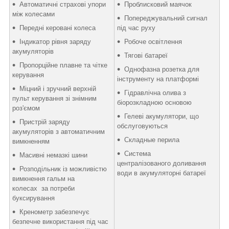
Автоматичні страхові упори
Проблисковий маячок
між колесами
Попереджувальний сигнал
Передні керовані колеса
під час руху
Індикатор рівня заряду
Робоче освітлення
акумуляторів
Тягові батареї
Пропорційне плавне та чітке
Однофазна розетка для
керування
інструменту на платформі
Міцний і зручний верхній
Гідравлічна олива з
пульт керування зі знімним
біорозкладною основою
роз'ємом
Гелеві акумулятори, що
Пристрій заряду
обслуговуються
акумуляторів з автоматичним
Складные перила
вимкненням
Система
Масивні немазкі шини
централізованого доливання
Розподільник із можливістю
води в акумуляторні батареї
вимкнення гальм на
колесах за потреби
буксирування
Кренометр забезпечує
безпечне використання під час