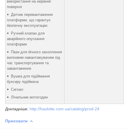
використання на нерівній
поверхні
Датчик перевантаження
платформи, що гарантує
безпечну експлуатацію
Ручний клапан для
аварійного опускання
платформи
Пази для бічного захоплення
вилковим навантажувачем під
час транспортування та
завантаження
Вушка для підіймання
буксиру підіймача
Сигнал
Лічильник мотогодин
Докладніше:
http://haulotte.com.ua/catalog/prod-24
Приховати