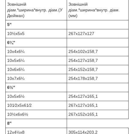
Зовнішній
Зовнішній
діам.*ширина*внутр. діам.(У
діам.*ширина*внутр. діам.
Дюймах)
(мм)
5''
10½x5x5
267х127х127
6¼''
10x4x6¼
254х102х158,7
10x5x6¼
254х127х158,7
10x6x6¼
254х152х158,7
10x7x6¼
254х178х158,7
6½''
10x5x6½
254х127х165,1
101⁄2x5x61⁄2
267х127х165,1
10½x6x6½
267х152х165,1
8''
12x4½x8
305х114х203,2