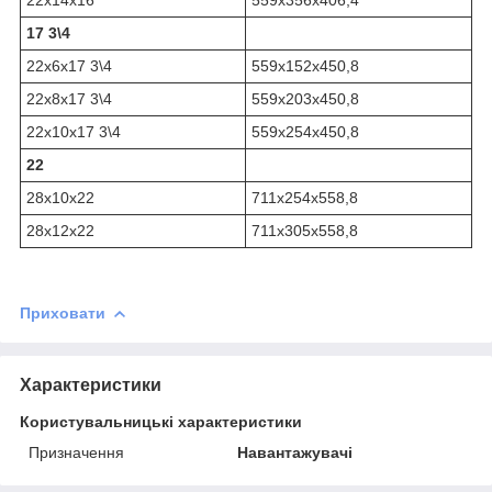
17 3\4
22x6x17 3\4
559х152х450,8
22x8x17 3\4
559х203х450,8
22x10x17 3\4
559х254х450,8
22
28x10x22
711х254х558,8
28x12x22
711х305х558,8
Приховати
Характеристики
Користувальницькі характеристики
Призначення
Навантажувачі