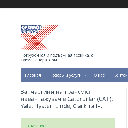
Погрузочная и подъемная техника, а
также генераторы
Главная
Товары и услуги
О нас
Контак
Запчастини на трансмісії
навантажувачів Caterpillar (CAT),
Yale, Hyster, Linde, Clark та ін.
В наявності