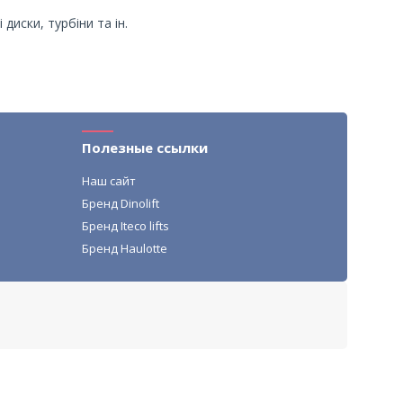
диски, турбіни та ін.
Полезные ссылки
Наш сайт
Бренд Dinolift
Бренд Iteco lifts
Бренд Haulotte