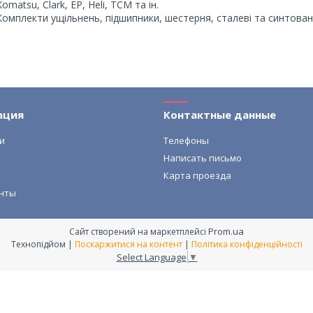
Komatsu, Clark, EP, Heli, ТСМ та ін.
Комплекти ущільнень, підшипники, шестерня, сталеві та синтовані 
ация
Контактные данные
и
Телефоны
Написать письмо
Карта проезда
нты
Prom.ua
Сайт створений на маркетплейсі
Технопідйом |
Поскаржитися на контент
|
Політика конфіденційності
Select Language
▼