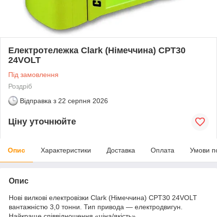
Електротележка Clark (Німеччина) CPT30
24VOLT
Під замовлення
Роздріб
Відправка з
22 серпня 2026
Ціну уточнюйте
Опис
Характеристики
Доставка
Оплата
Умови п
Опис
Нові вилкові електровізки Clark (Німеччина) CPT30 24VOLT
вантажністю 3,0 тонни. Тип привода — електродвигун.
Найкраще співвідношення «ціна/якість».