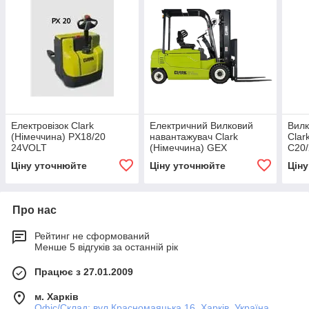
Електровізок Clark
Електричний Вилковий
Вилк
(Німеччина) PX18/20
навантажувач Clark
Clar
24VOLT
(Німеччина) GEX
C20/
20/25/30/30S/30L 80V
Ціну уточнюйте
Ціну уточнюйте
Цін
Про нас
Рейтинг не сформований
Менше 5 відгуків за останній рік
Працює з 27.01.2009
м. Харків
Офіс/Склад: вул.Красномаяцька,16, Харків, Україна