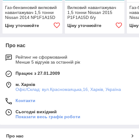
Газ-бензиновий вилковий
Вилковий навантажувач
Газ-
навантажувач 1,5 тонни
1,5 тонни Nissan 2015
нава
Nissan 2014 NP1F1A15D
P1F1A15D б/у
Niss
б/у
б/у
Ціну уточнюйте
Ціну уточнюйте
Цін
Про нас
Рейтинг не сформований
Менше 5 відгуків за останній рік
Працює з 27.01.2009
м. Харків
Офіс/Склад: вул.Красномаяцька,16, Харків, Україна
Контакти
Сьогодні вихідний
Показати весь графік роботи
Про нас