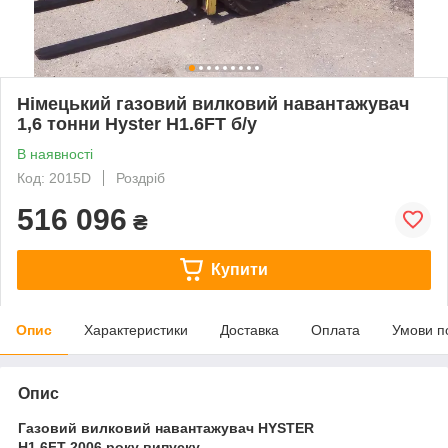
Німецький газовий вилковий навантажувач
1,6 тонни Hyster H1.6FT б/у
В наявності
Код: 2015D
Роздріб
516 096
₴
Купити
Опис
Характеристики
Доставка
Оплата
Умови п
Опис
Газовий вилковий навантажувач HYSTER
H1.6FT 2006 року випуску.