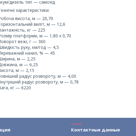
акум/дизель тип — самохід
Технічні характеристики:
Робоча висота, м — 20,70
Горизонтальний виліт, м — 12,6
Вантажність, кг — 225
Розмір платформи, м — 1,80 х 0,70
Поворот вежі, г — 360
Швидкість руху, км/год — 4,5
Переважний нахил, % — 45
Ширина, м — 2,25
Довжина, м — 6,25
Висота, м — 2,15
Зовнішній радіус розвороту, м — 4,00
Внутрішній радіус розвороту, м — 0,78
Вага, кг — 6220
ация
Контактные данные