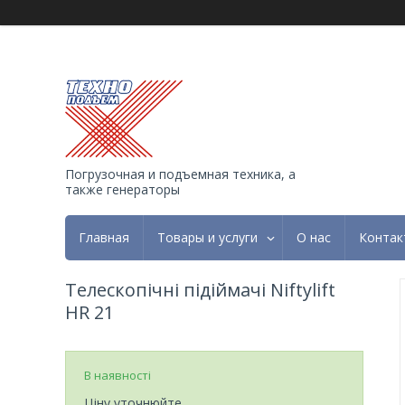
Погрузочная и подъемная техника, а
также генераторы
Главная
Товары и услуги
О нас
Контак
Телескопічні підіймачі Niftylift
HR 21
В наявності
Ціну уточнюйте