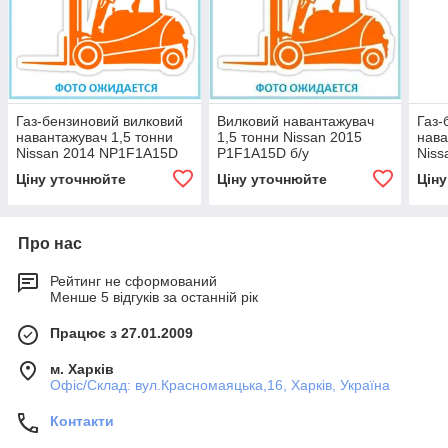
Газ-бензиновий вилковий
Вилковий навантажувач
Газ-
навантажувач 1,5 тонни
1,5 тонни Nissan 2015
нава
Nissan 2014 NP1F1A15D
P1F1A15D б/у
Niss
б/у
б/у
Ціну уточнюйте
Ціну уточнюйте
Цін
Про нас
Рейтинг не сформований
Менше 5 відгуків за останній рік
Працює з 27.01.2009
м. Харків
Офіс/Склад: вул.Красномаяцька,16, Харків, Україна
Контакти