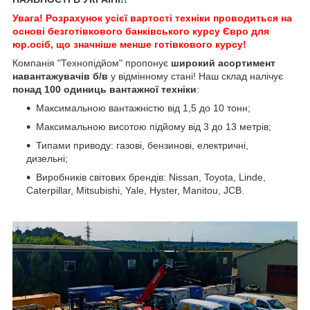
Увага! Розрахунок усієї вартості техніки проводиться на
основі безготівкового банківського курсу Євро для
юр.осіб, що значніше менше готівкового курсу!
Компанія "Технопідйом" пропонує
широкий асортимент
навантажувачів б/в
у відмінному стані! Наш склад налічує
понад 100 одиниць вантажної техніки
:
Максимальною вантажністю від 1,5 до 10 тонн;
Максимальною висотою підйому від 3 до 13 метрів;
Типами приводу: газові, бензинові, електричні,
дизельні;
Виробників світових брендів: Nissan, Toyota, Linde,
Caterpillar, Mitsubishi, Yale, Hyster, Manitou, JCB.