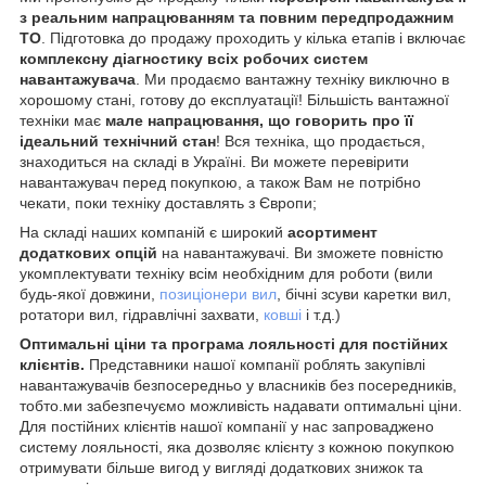
з реальним напрацюванням та повним передпродажним
ТО
. Підготовка до продажу проходить у кілька етапів і включає
комплексну діагностику всіх робочих систем
навантажувача
. Ми продаємо вантажну техніку виключно в
хорошому стані, готову до експлуатації! Більшість вантажної
техніки має
мале напрацювання, що говорить про її
ідеальний технічний стан
! Вся техніка, що продається,
знаходиться на складі в Україні. Ви можете перевірити
навантажувач перед покупкою, а також Вам не потрібно
чекати, поки техніку доставлять з Європи;
На складі наших компаній є широкий
асортимент
додаткових опцій
на навантажувачі. Ви зможете повністю
укомплектувати техніку всім необхідним для роботи (вили
будь-якої довжини,
позиціонери вил
, бічні зсуви каретки вил,
ротатори вил, гідравлічні захвати,
ковші
і т.д.)
Оптимальні ціни та програма лояльності для постійних
клієнтів.
Представники нашої компанії роблять закупівлі
навантажувачів безпосередньо у власників без посередників,
тобто.ми забезпечуємо можливість надавати оптимальні ціни.
Для постійних клієнтів нашої компанії у нас запроваджено
систему лояльності, яка дозволяє клієнту з кожною покупкою
отримувати більше вигод у вигляді додаткових знижок та