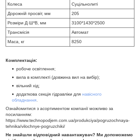
Колеса
Суцільнолиті
Дорожній просвіт, мм
205
Розміри Д·Ш*В, мм
3100*1430*2500
Трансмісія
Автомат
Маса, кг
8250
Комплектація:
робоче освітлення;
вила в комплекті (довжина вил на вибір);
вільний хід;
додаткова секція гідравліки для
навісного
обладнання
.
Ознайомитися з асортиментом компанії можливо за
посиланням:
https://www.technopodjem.com.ua/produkciya/pogruzochnaya-
tehnika/vilochnye-pogruzchiki/
Не знайшли відповідний навантажувач? Ми допоможемо