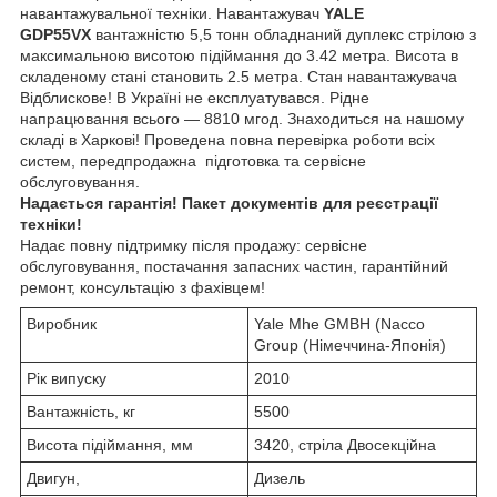
навантажувальної техніки. Навантажувач
YALE
GDP55VX
вантажністю 5,5 тонн обладнаний дуплекс стрілою з
максимальною висотою підіймання до 3.42 метра. Висота в
складеному стані становить 2.5 метра. Стан навантажувача
Відблискове! В Україні не експлуатувався. Рідне
напрацювання всього — 8810 мгод. Знаходиться на нашому
складі в Харкові! Проведена повна перевірка роботи всіх
систем, передпродажна підготовка та сервісне
обслуговування.
Надається гарантія! Пакет документів для реєстрації
техніки!
Надає повну підтримку після продажу: сервісне
обслуговування, постачання запасних частин, гарантійний
ремонт, консультацію з фахівцем!
Виробник
Yale Mhe GMBH (Nacco
Group (Німеччина-Японія)
Рік випуску
2010
Вантажність, кг
5500
Висота підіймання, мм
3420, стріла Двосекційна
Двигун,
Дизель