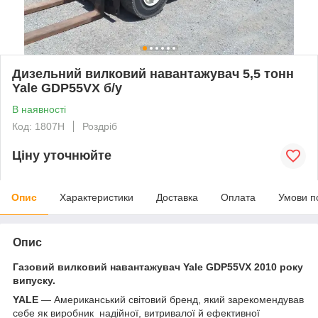
Дизельний вилковий навантажувач 5,5 тонн
Yale GDP55VX б/у
В наявності
Код: 1807H
Роздріб
Ціну уточнюйте
Опис
Характеристики
Доставка
Оплата
Умови п
Опис
Газовий вилковий навантажувач Yale GDP55VX 2010 року
випуску.
YALE
— Американський світовий бренд, який зарекомендував
себе як виробник надійної, витривалої й ефективної