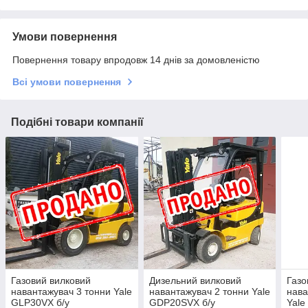
Умови повернення
Повернення товару впродовж 14 днів за домовленістю
Всі умови повернення
Подібні товари компанії
Газовий вилковий
Дизельний вилковий
Газо
навантажувач 3 тонни Yale
навантажувач 2 тонни Yale
нава
GLP30VX б/у
GDP20SVX б/у
Yale