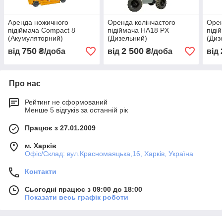
Аренда ножичного
Оренда колінчастого
Оре
підіймача Compact 8
підіймача HA18 PX
піді
(Акумуляторний)
(Дизельний)
(Диз
750
2 500
від
₴/доба
від
₴/доба
від
Про нас
Рейтинг не сформований
Менше 5 відгуків за останній рік
Працює з 27.01.2009
м. Харків
Офіс/Склад: вул.Красномаяцька,16, Харків, Україна
Контакти
Сьогодні працює з 09:00 до 18:00
Показати весь графік роботи