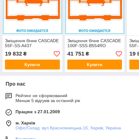
Зміщення бічне CASCADE
Зміщення бічне CASCADE
Змі
55F-SS-A437
100F-SSS-B554RO
55F
19 832
41 751
19 
₴
₴
Купити
Купити
Про нас
Рейтинг не сформований
Менше 5 відгуків за останній рік
Працює з 27.01.2009
м. Харків
Офіс/Склад: вул.Красномаяцька,16, Харків, Україна