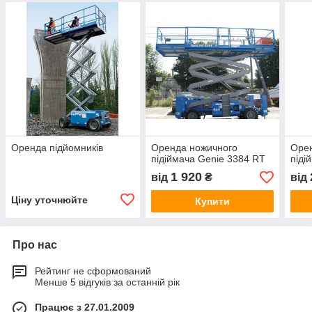
Оренда підйомників
Оренда ножичного
Орен
підіймача Genie 3384 RT
піді
1 920
від
₴
від
Ціну уточнюйте
Купити
Про нас
Рейтинг не сформований
Менше 5 відгуків за останній рік
Працює з 27.01.2009