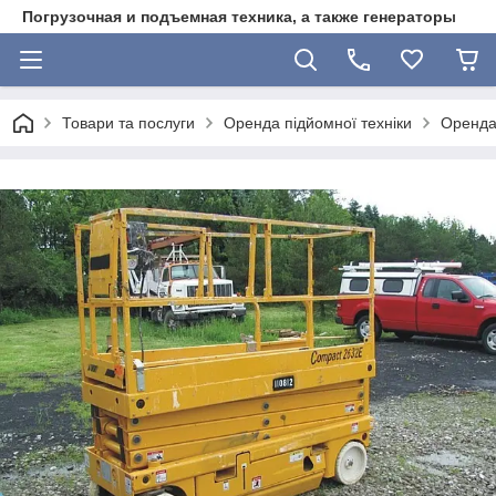
Погрузочная и подъемная техника, а также генераторы
Товари та послуги
Оренда підйомної техніки
Оренда