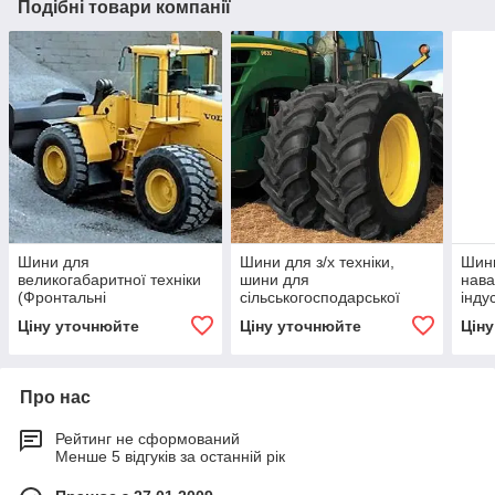
Подібні товари компанії
Шини для
Шини для з/х техніки,
Шини
великогабаритної техніки
шини для
нава
(Фронтальні
сільськогосподарської
інду
навантажувачі, Самоскиди
техніки, шини для
шини
Ціну уточнюйте
Ціну уточнюйте
Цін
та ін. техніка)
тракторів
нава
Про нас
Рейтинг не сформований
Менше 5 відгуків за останній рік