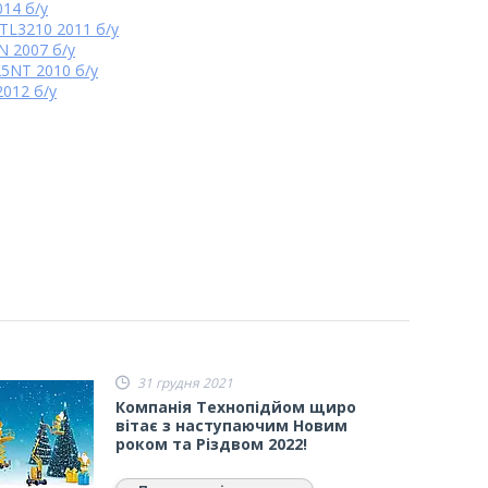
014 б/у
TL3210 2011 б/у
 2007 б/у
5NT 2010 б/у
2012 б/у
31 грудня 2021
Компанія Технопідйом щиро
вітає з наступаючим Новим
роком та Різдвом 2022!