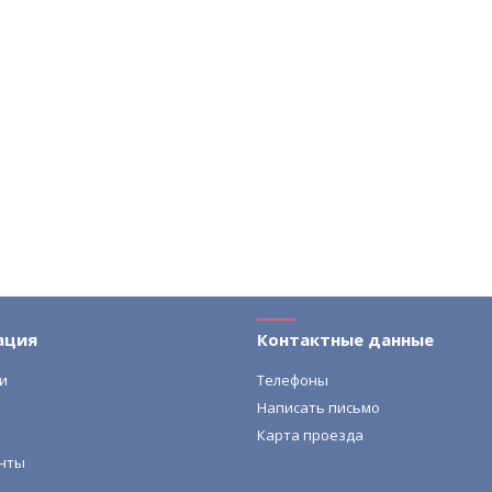
ация
Контактные данные
и
Телефоны
Написать письмо
Карта проезда
нты