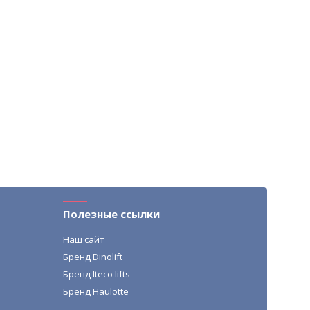
Полезные ссылки
Наш сайт
Бренд Dinolift
Бренд Iteco lifts
Бренд Haulotte