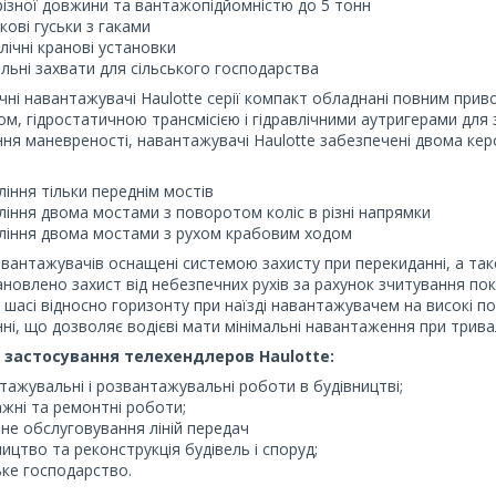
різної довжини та вантажопідйомністю до 5 тонн
кові гуськи з гаками
влічні кранові установки
альні захвати для сільського господарства
ні навантажувачі Haulotte серії компакт обладнані повним при
м, гідростатичною трансмісією і гідравлічними аутригерами для з
ня маневреності, навантажувачі Haulotte забезпечені двома ке
:
ління тільки переднім мостів
ління двома мостами з поворотом коліс в різні напрямки
ління двома мостами з рухом крабовим ходом
антажувачів оснащені системою захисту при перекиданні, а тако
новлено захист від небезпечних рухів за рахунок зчитування по
ії шасі відносно горизонту при наїзді навантажувачем на високі 
ні, що дозволяє водієві мати мінімальні навантаження при тривал
застосування телехендлеров Haulotte:
тажувальні і розвантажувальні роботи в будівництві;
жні та ремонтні роботи;
чне обслуговування ліній передач
ництво та реконструкція будівель і споруд;
ьке господарство.