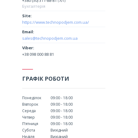
+380 (50) 311-88-81
701
Бухгалтерія
https://www.technopodjem.com.ua/
sales@technopodjem.com.ua
+38 098 000 88 81
ГРАФІК РОБОТИ
Понеділок
09:00
18:00
Вівторок
09:00
18:00
Середа
09:00
18:00
Четвер
09:00
18:00
Пʼятниця
09:00
18:00
Субота
Вихідний
Неділя
Вихідний