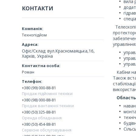
вила 
додат
КОНТАКТИ
гідра
спеці
Телескопіч
протекторо
Технопідйом
забезпечен
управління
Офіс/Склад: вул.Красномаяцька,16,
управ
Харків, Україна
управ
управ
Роман
Кабіни нав
Також вста
стабілізац
+380 (99) 000-88-81
використан
Продаж підйомної техніки
Область 
+380 (98) 000-88-81
Продаж вантажної техніки
наван
монта
+380 (50) 325-88-81
техні
Оренда обладнання
будів
+380 (50) 454-88-81
Сільс
Сервісне обслуговування