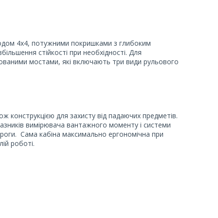
водом 4х4, потужними покришками з глибоким
більшення стійкості при необхідності. Для
рованими мостами, які включають три види рульового
ж конструкцією для захисту від падаючих предметів.
казників вимірювача вантажного моменту і системи
пороги. Сама кабіна максимально ергономічна при
ій роботі.