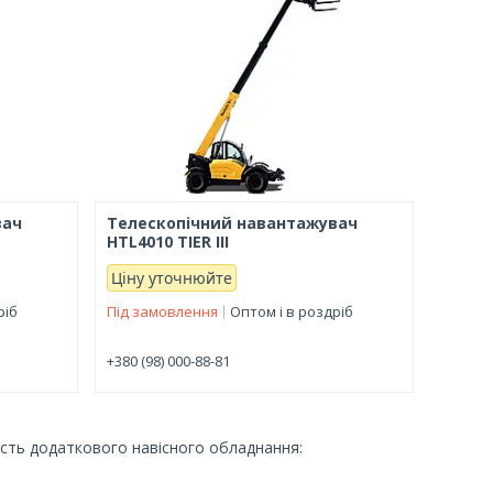
вач
Телескопічний навантажувач
HTL4010 TIER III
Ціну уточнюйте
ріб
Під замовлення
Оптом і в роздріб
+380 (98) 000-88-81
ість додаткового навісного обладнання: