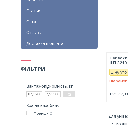
Статьи
О нас
Отзывы
Доставка и оплата
Телеско
HTL3210 T
ФІЛЬТРИ
Ціну ут
Під замо
Вантажопідйомність, кг
+380 (98) 0
Країна виробник
Франція
2
Для універ
ковші 