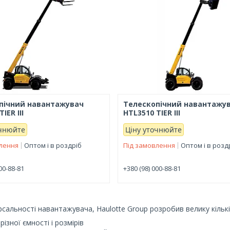
пічний навантажувач
Телескопічний навантажу
IER III
HTL3510 TIER III
очнюйте
Ціну уточнюйте
влення
Оптом і в роздріб
Під замовлення
Оптом і в розд
00-88-81
+380 (98) 000-88-81
сальності навантажувача, Haulotte Group розробив велику кільк
різної ємності і розмірів